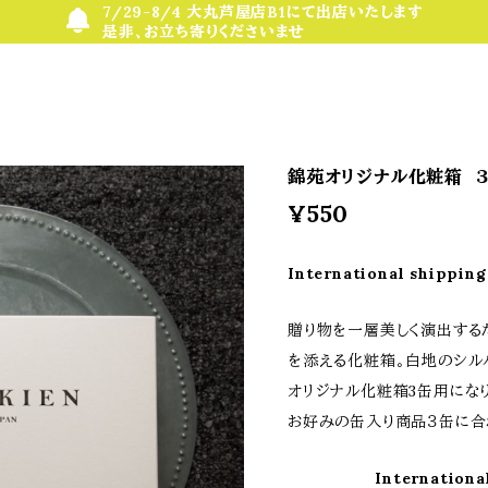
7/29-8/4 大丸芦屋店B1にて出店いたします
是非、お立ち寄りくださいませ
錦苑オリジナル化粧箱 
¥550
International shipping
贈り物を一層美しく演出する
を添える化粧箱。白地のシル
オリジナル化粧箱3缶用にな
お好みの缶入り商品３缶に合
Internationa