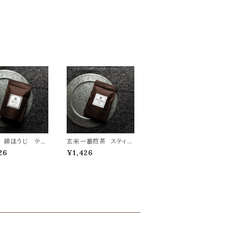
 緋ほうじ ティ
玄米一番煎茶 スティッ
グ10ヶ
ク粉末 10本
26
¥1,426