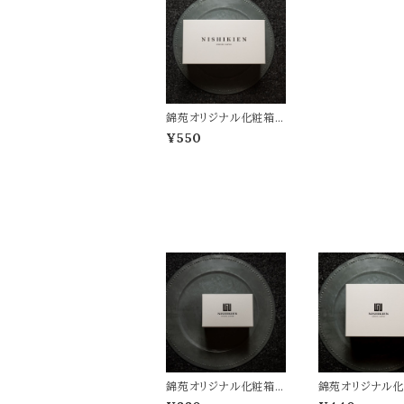
錦苑オリジナル化粧箱
３缶用
¥550
錦苑オリジナル化粧箱
錦苑オリジナル
１缶入り用
２缶用