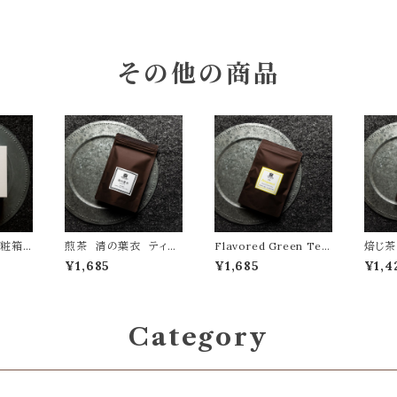
その他の商品
化粧箱
煎茶 清の葉衣 ティー
Flavored Green Tea
焙じ茶
バッグ10ヶ入り
ベルガモット ティーバ
ーバッ
¥1,685
¥1,685
¥1,4
ッグ10ヶ 袋入り
Category