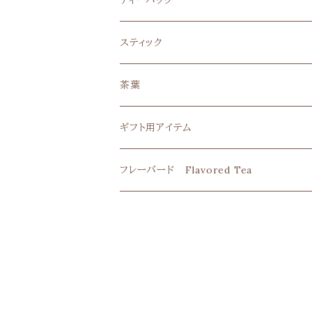
ティーバッグ
スティック
清の葉衣
茶葉
玄米一番煎茶
ギフト用アイテム
フレーバード Flavored Tea