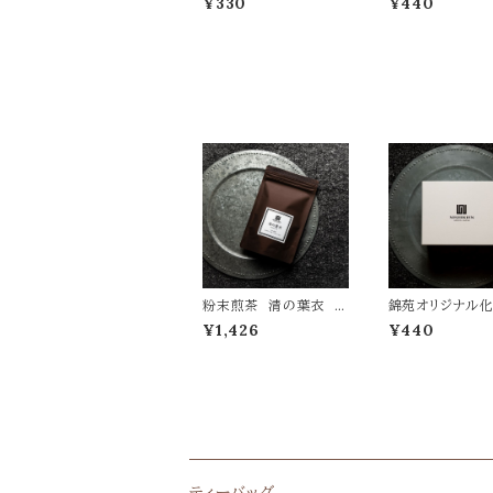
¥330
¥440
粉末煎茶 清の葉衣 ス
錦苑オリジナル
ティックmarugoto生命
２缶用
¥1,426
¥440
力 10本