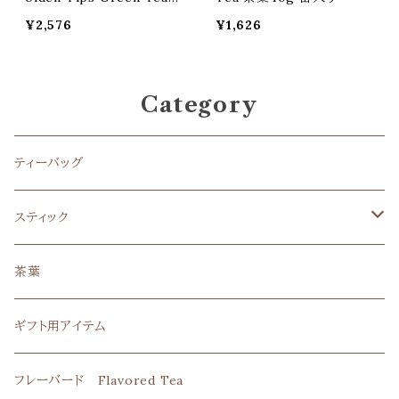
茶葉40g 缶入り
¥2,576
¥1,626
Category
ティーバッグ
スティック
清の葉衣
茶葉
玄米一番煎茶
ギフト用アイテム
フレーバード Flavored Tea