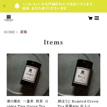
7/29-8/4 大丸芦屋店B1にて出店いたします
是非、お立ち寄りくださいませ
HOME
茶葉
Items
清の葉衣 一番茶 煎茶 G
緋ほうじ Roasted Green
olden Tips Green Tea
Tea 茶葉40g 缶入り